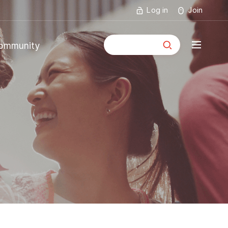
Log in
Join
통합검색
ommunity
mmunity
ouncements