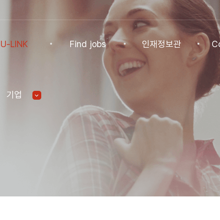
U-LINK
Find jobs
인재정보관
C
INK
Find jobs
인재정보관
Co
기업
NK Program
Find jobs
인재정보(전체)
Ann
Recommended
패스트트랙 특별관
FAQ
기업
Jobs
Student
U-LINK CV
Students
 Practices