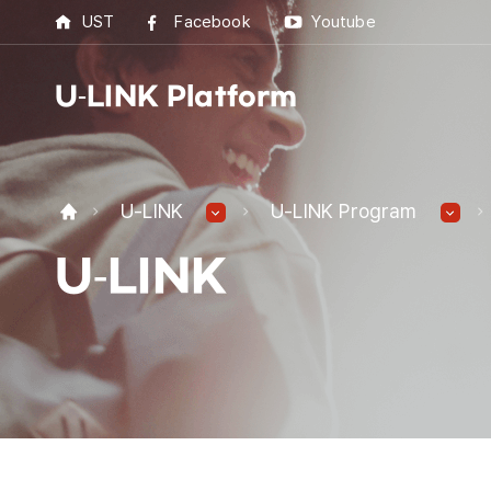
UST
Facebook
Youtube
U-LINK Platform
U-L
U-LINK
U-LINK Program
U-LI
U-LINK
UST 
Best