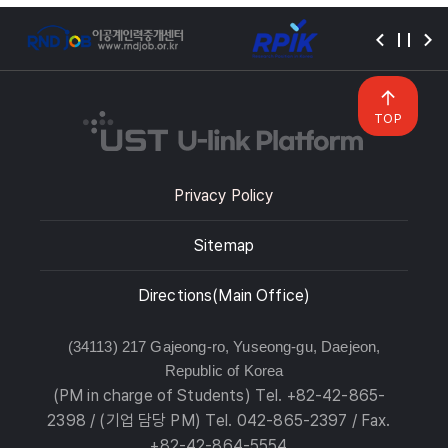
TOP
Privacy Policy
Sitemap
Directions(Main Office)
(34113) 217 Gajeong-ro, Yuseong-gu, Daejeon,
Republic of Korea
(PM in charge of Students) Tel. +82-42-865-
2398 / (기업 담당 PM) Tel. 042-865-2397 / Fax.
+82-42-864-5554