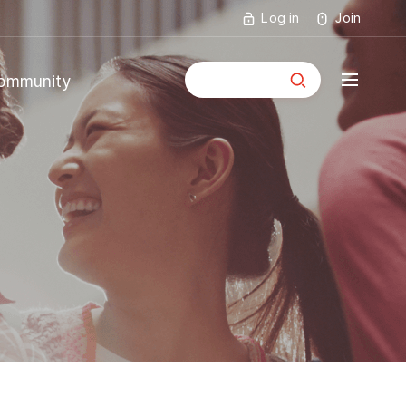
Log in
Join
통합검색
ommunity
mmunity
ouncements