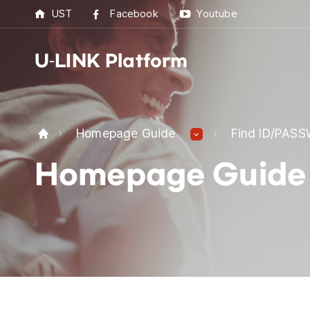
UST
Facebook
Youtube
U-LINK Platform
U-L
Homepage Guide
Find ID/PAS
U-LI
Homepage Guide
UST 
Best